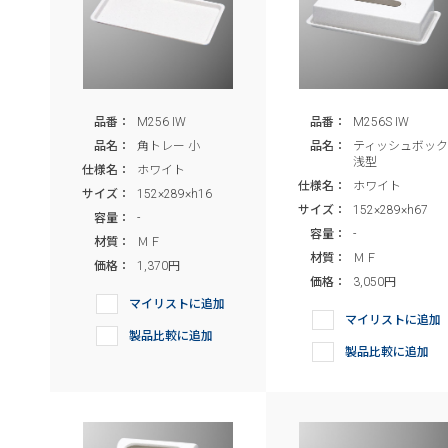
品番：
M256 IW
品番：
M256S IW
品名：
角トレー 小
品名：
ティッシュボッ
浅型
仕様名：
ホワイト
仕様名：
ホワイト
サイズ：
152×289×h16
サイズ：
152×289×h67
容量：
-
容量：
-
材質：
ＭＦ
材質：
ＭＦ
価格：
1,370円
価格：
3,050円
マイリストに追加
マイリストに追加
製品比較に追加
製品比較に追加