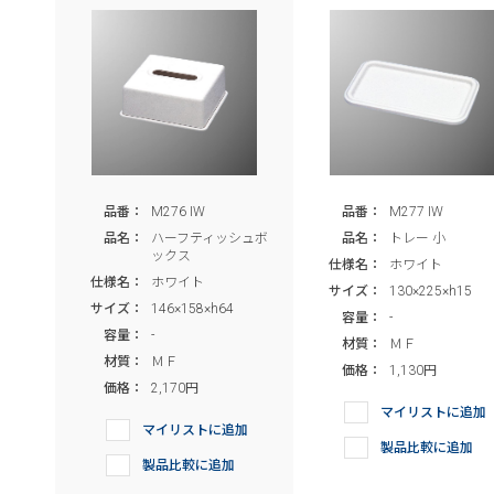
品番：
M276 IW
品番：
M277 IW
品名：
ハーフティッシュボ
品名：
トレー 小
ックス
仕様名：
ホワイト
仕様名：
ホワイト
サイズ：
130×225×h15
サイズ：
146×158×h64
容量：
-
容量：
-
材質：
ＭＦ
材質：
ＭＦ
価格：
1,130円
価格：
2,170円
マイリストに追加
マイリストに追加
製品比較に追加
製品比較に追加