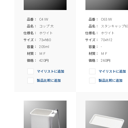
品番：
C4 IW
品番：
C63 IW
品名：
コップ 大
品名：
スタンキャップ6
仕様名：
ホワイト
仕様名：
ホワイト
サイズ：
73×h80
サイズ：
70×h12
容量：
205ml
容量：
-
材質：
ＭＦ
材質：
ＭＦ
価格：
420円
価格：
260円
マイリストに追加
マイリストに追加
製品比較に追加
製品比較に追加