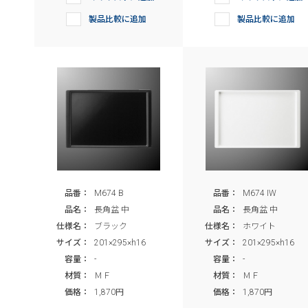
製品比較に追加
製品比較に追加
品番：
M674 B
品番：
M674 IW
品名：
長角盆 中
品名：
長角盆 中
仕様名：
ブラック
仕様名：
ホワイト
サイズ：
201×295×h16
サイズ：
201×295×h16
容量：
-
容量：
-
材質：
ＭＦ
材質：
ＭＦ
価格：
1,870円
価格：
1,870円