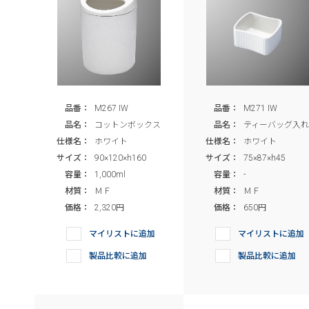
品番：
M267 IW
品番：
M271 IW
品名：
コットンボックス
品名：
ティーバッグ入れ
仕様名：
ホワイト
仕様名：
ホワイト
サイズ：
90×120×h160
サイズ：
75×87×h45
容量：
1,000ml
容量：
-
材質：
ＭＦ
材質：
ＭＦ
価格：
2,320円
価格：
650円
マイリストに追加
マイリストに追加
製品比較に追加
製品比較に追加