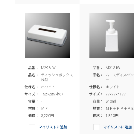
品番：
M296 IW
品番：
M313 IW
品名：
ティッシュボックス
品名：
ムースディスペン
浅型
ー
仕様名：
ホワイト
仕様名：
ホワイト
サイズ：
152×289×h67
サイズ：
77×77×h177
容量：
-
容量：
340ml
材質：
ＭＦ
材質：
ＭＦ＋ＰＰ＋Ｐ
価格：
3,220円
価格：
1,820円
マイリストに追加
マイリストに追加