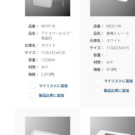
品番：
M197 W
品番：
M251 IW
品名：
アイスペール/ﾄﾝｸﾞ･
品名：
長角トレー 小
目皿付
仕様名：
ホワイト
仕様名：
ホワイト
サイズ：
113×225×h15
サイズ：
110×151×h131
容量：
-
容量：
1,200ml
材質：
ＭＦ
材質：
ＭＦ
価格：
670円
価格：
2,970円
マイリストに追加
マイリストに追加
製品比較に追加
製品比較に追加