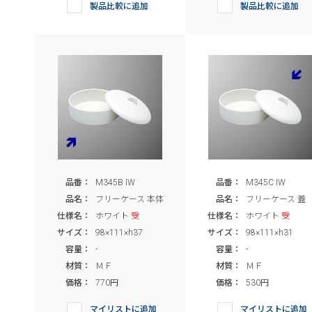
製品比較に追加
製品比較に追加
品番：
M345B IW
品番：
M345C IW
品名：
フリーケース 本体
品名：
フリーケース 蓋
仕様名：
ホワイト
受
仕様名：
ホワイト
受
サイズ：
98×111×h37
サイズ：
98×111×h31
容量：
-
容量：
-
材質：
ＭＦ
材質：
ＭＦ
価格：
770円
価格：
530円
マイリストに追加
マイリストに追加